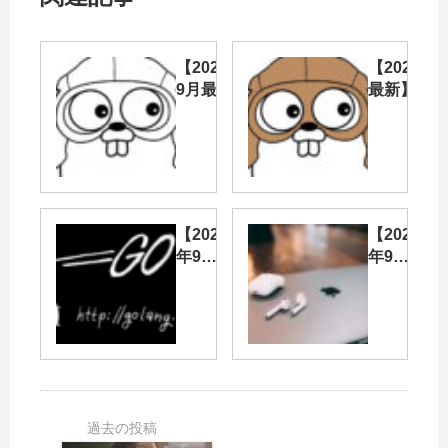
【2020年
【2020年
9月最新】
最新】Go
Go言語で
語でTwitte
Twitter自
自動投稿ア
動投稿ア
プリを作る
プリを作
環境構築編
る4-
（VSCod
anaconda
【2020
【2020
導入
年9月
年9月
最新】
最新】
Go言
Go言
語で
語で
Twitter
Twitter
自動投
自動投
稿アプ
稿アプ
リを作
リを作
る4-実
る1-環