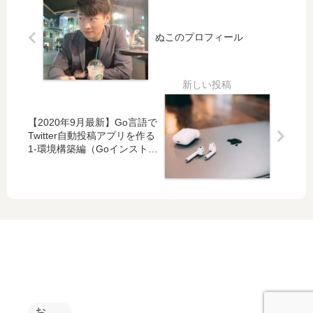
装編
境構築
編
（Go
ぬこのプロフィール
インス
トー
ル）
【2020年9月最新】Go言語で
Twitter自動投稿アプリを作る
1-環境構築編（Goインストー
ル）
お問い合わせ