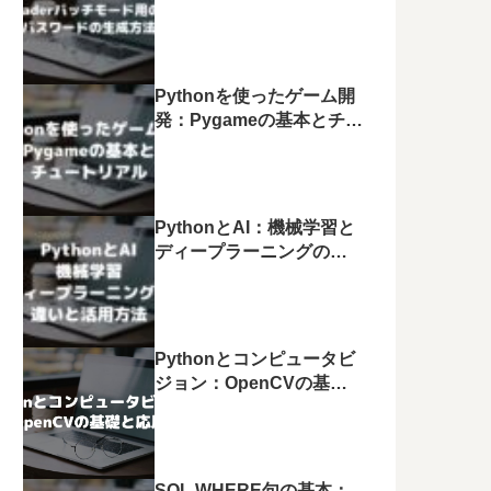
生成方法
Pythonを使ったゲーム開
発：Pygameの基本とチュ
ートリアル
PythonとAI：機械学習と
ディープラーニングの違
いと活用方法
Pythonとコンピュータビ
ジョン：OpenCVの基礎
と応用
SQL WHERE句の基本：